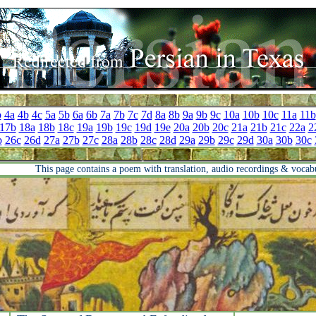
b
4a
4b
4c
5a
5b
6a
6b
7a
7b
7c
7d
8a
8b
9a
9b
9c
10a
10b
10c
11a
11b
17b
18a
18b
18c
19a
19b
19c
19d
19e
20a
20b
20c
21a
21b
21c
22a
2
b
26c
26d
27a
27b
27c
28a
28b
28c
28d
29a
29b
29c
29d
30a
30b
30c
This page contains a poem with translation, audio recordings & vocab