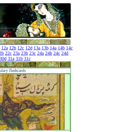
12a
12b
12c
12d
13a
13b
14a
14b
14c
2b
22c
23a
23b
23c
24a
24b
24c
24d
30d
31a
31b
31c
ulary flashcards