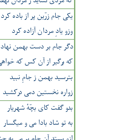
که مردی نشاید ز مردان نهف
یکی جام زرّین پر از باده کرد
وزو یادِ مردان آزاده کرد
دگر جام بر دست بهمن نهاد
که برگیر از آن کس که خواهی 
بترسید بهمن ز جامِ نبید
زواره نخستین دمی درکشید
بدو گفت کای بچّه‌ٔ شهریار
به تو شاد بادا می و میگسار
ازو بستد آن جامِ پر می به چ