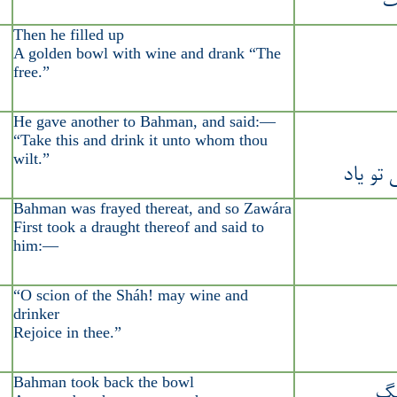
ت
Then he filled up
A golden bowl with wine and drank “The
free.”
He gave another to Bahman, and said:—
“Take this and drink it unto whom thou
wilt.”
تو یاد
Bahman was frayed thereat, and so Zawára
First took a draught thereof and said to
him:—
“O scion of the Sháh! may wine and
drinker
Rejoice in thee.”
Bahman took back the bowl
نگ