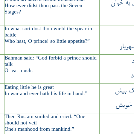
به خوان
How ever didst thou pass the Seven
Stages?
In what sort dost thou wield the spear in
battle
Who hast, O prince! so little appetite?”
ریار
Bahman said: “God forbid a prince should
talk
Or eat much.
د
Eating little he is great
گ بیش
In war and ever hath his life in hand.”
ن خویش
Then Rustam smiled and cried: “One
should not veil
One's manhood from mankind.”