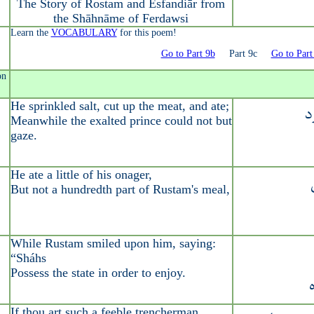
The Story of Rostam and Esfandiār from
the Shāhnāme of Ferdawsi
Learn the
VOCABULARY
for this poem!
Go to Part 9b
Part 9c
Go to Part
on
He sprinkled salt, cut up the meat, and ate;
د
Meanwhile the exalted prince could not but
gaze.
He ate a little of his onager,
But not a hundredth part of Rustam's meal,
While Rustam smiled upon him, saying:
“Sháhs
Possess the state in order to enjoy.
If thou art such a feeble trencherman