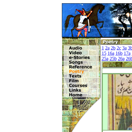
1
2a
2b
2c
3a
3
15
16a
16b
17a
25a
25b
26a
26