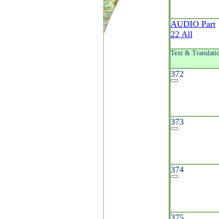
AUDIO Part
22 All
Text & Translati
372
373
374
375