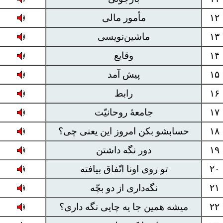
۱۲
مأمور مالی
۱۳
ماشین‌نویسی
۱۴
وقایع
۱۵
پیش آمد
۱۶
رابط
۱۷
جامعهٔ روحانیّت
۱۸
حسابشو بکن امروز این یعنی چی؟
۱۹
دور نگه داشتن
۲۰
تو روی اونا اتّفاق بیافته
۲۱
نگه‌داری از دو بچّه
۲۲
میشه همین جا یه چایی نگه داری؟