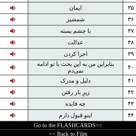
۳۵
ایمان
۳۶
شمشیر
۳۷
با چشم بسته
۳۸
عدالت
۳۹
اجرا کردن
بنابراین من به این بحث با تو ادامه
۴۰
نمی‌دم
۴۱
دلیل و مدرک
۴۲
زیرِ بار رفتن
۴۳
چه فایده
۴۴
اینو قبول دارم
Go to the FLASHCARDS>>
<< Back to Film