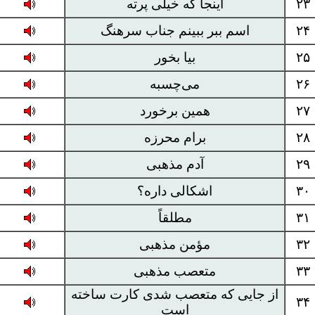
۲۳
اینجا که خیلی پرته
۲۴
اسم ببر ببینم جناب سرهنگ
۲۵
بیا بخور
۲۶
می‌چسبه
۲۷
همین برخورد
۲۸
برام محرزه
۲۹
آدم مذهبی
۳۰
اشکالی داره؟
۳۱
مطلقاً
۳۲
مؤمن مذهبی
۳۳
متعصب مذهبی
از جایی که متعصب شدی کارت ساخته
۳۴
است