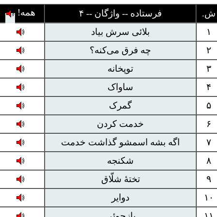
همه!
ش.
فرستاده -- واژگان --
۴
۱
بلائی سرش بیاد
۲
چه فرق می‌کنه؟
۳
توپخانه
۴
ساواک
۵
گمرک
۶
خدمت کردن
۷
اگه بشه اسمشو گذاشت خدمت
۸
شکنجه
۹
تختهٔ شلّاق
۱۰
دوایر
۱۱
بازجوئی