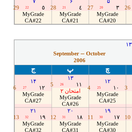
۷
۶
۵
29
٥
28
٤
27
٣
26
22
21
20
MyGrade
MyGrade
MyGrade
CA#22
CA#21
CA#20
۱۳
–
September
October
2006
چ
پ
ج
۱۳
۱۴
۱۲
5
١١
26
6
١٢
4
١٠
3
27
25
امتحان ۲
MyGrade
MyGrade
MyGrade
CA#27
CA#25
CA#26
۲۱
۲۰
۱۹
13
١٩
12
١٨
11
١٧
10
32
31
30
MyGrade
MyGrade
MyGrade
CA#32
CA#31
CA#30