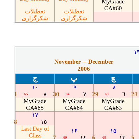
MyGrade
CA#60
تعطیلات
تعطیلات
شکرگزاری
شکرگزاری
۱
–
November
December
2006
چ
پ
ج
۱۰
۹
۸
1
٨
30
٧
29
٦
28
65
64
63
MyGrade
MyGrade
MyGrade
CA#65
CA#64
CA#63
۱۷
8
١٥
Last Day of
۱۶
۱۵
Class
7
١٤
6
١٣
5
69
68