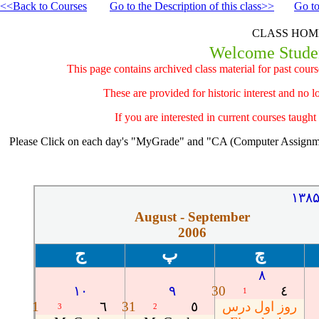
<<Back to Courses
Go to the Description of this class>>
Go to
CLASS HOM
Welcome Student
This page contains archived class
material
for past cours
These are provided for historic interest and no l
If you are interested in current courses taugh
Please Click on each day's "MyGrade" and "CA (Computer Assignment)
۱۳۸
August -
September
2006
چ
پ
ج
۸
۱۰
۹
30
٤
1
1
٦
31
٥
روز اول درس
3
2